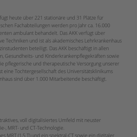
ügt heute über 221 stationäre und 31 Plätze für
nischen Fachabteilungen werden pro Jahr ca. 16.000
tienten ambulant behandelt. Das AKK verfügt über
ive Techniken und ist als akademisches Lehrkrankenhaus
nstudenten beteiligt. Das AKK beschäftigt in allen
ten, Gesundheits- und Kinderkrankenpflegekräften sowie
ie pflegerische und therapeutische Versorgung unserer
t eine Tochtergesellschaft des Universitätsklinikums
haus sind über 1.000 Mitarbeitende beschäftigt.
raktives, voll digitalisiertes Umfeld mit neuster
e-, MRT- und CT-Technologie.
s MRT (1,5 T) und ein spektral-CT sowie ein digitaler