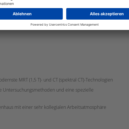
ähigkeit
t und Teamgeist, Motivation, Verantwortungs- und
dernste MRT (1,5 T)- und CT (spektral CT)-Technologien
he Untersuchungsmethoden und eine spezielle
enhaus mit einer sehr kollegialen Arbeitsatmosphäre