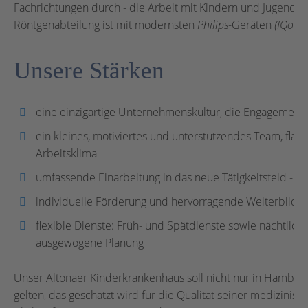
Fachrichtungen durch - die Arbeit mit Kindern und Jugendli
Röntgenabteilung ist mit modernsten
Philips
-Geräten
(IQon 
Unsere Stärken
eine einzigartige Unternehmenskultur, die Engagemen
ein kleines, motiviertes und unterstützendes Team, fla
Arbeitsklima
umfassende Einarbeitung in das neue Tätigkeitsfeld - b
individuelle Förderung und hervorragende Weiterbildu
flexible Dienste: Früh- und Spätdienste sowie nächtlic
ausgewogene Planung
Unser Altonaer Kinderkrankenhaus soll nicht nur in Hambur
gelten, das geschätzt wird für die Qualität seiner medizinis